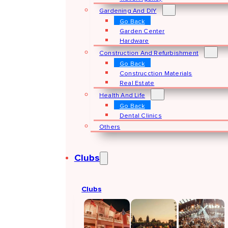
Gardening And DIY
Go Back
Garden Center
Hardware
Construction And Refurbishment
Go Back
Construcction Materials
Real Estate
Health And Life
Go Back
Dental Clinics
Others
Clubs
Clubs