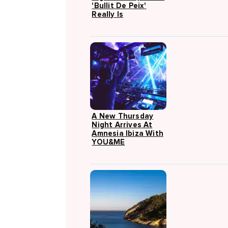
'Bullit De Peix'
Really Is
A New Thursday
Night Arrives At
Amnesia Ibiza With
YOU&ME