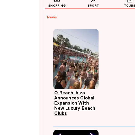
SHOPPING
SPORT
TOUR
News
O Beach Ibiza
Announces Global
Expansion With
New Luxury Beach
Clubs