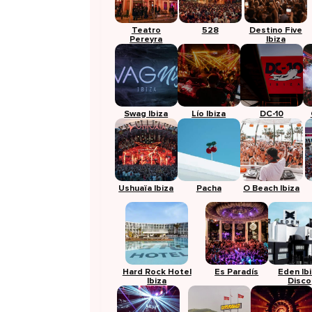
Teatro
528
Destino Five
Pereyra
Ibiza
Swag Ibiza
Lío Ibiza
DC-10
Ushuaïa Ibiza
Pacha
O Beach Ibiza
Hard Rock Hotel
Es Paradís
Eden Ib
Ibiza
Disco