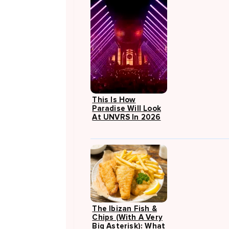
This Is How
Paradise Will Look
At UNVRS In 2026
The Ibizan Fish &
Chips (with A Very
Big Asterisk): What