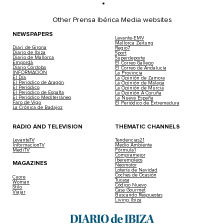
Other Prensa Ibérica Media websites
NEWSPAPERS
Levante-EMV
Mallorca Zeitung
Diari de Girona
Regio7
Diario de Ibiza
Sport
Diario de Mallorca
Superdeporte
Empordà
El Correo Gallego
Diario Córdoba
El Correo de Andalucía
INFORMACIÓN
La Provincia
El Día
La Opinión de Zamora
El Periódico de Aragón
La Opinión de Málaga
El Periódico
La Opinión de Murcia
El Periódico de España
La Opinión A Coruña
El Periódico Mediterráneo
La Nueva España
Faro de Vigo
El Periódico de Extremadura
La Crónica de Badajoz
RADIO AND TELEVISION
THEMATIC CHANNELS
LevanteTV
Tendencias21
InformacionTV
Medio Ambiente
MediTV
Fórmula1
Compramejor
Iberempleos
MAGAZINES
Neomotor
Lotería de Navidad
Coches de Ocasión
Cuore
Tucasa
Woman
Código Nuevo
Stilo
Casa Gourmet
Viajar
Buscando Respuestas
Living Ibiza