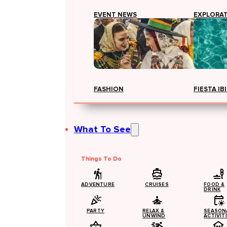
EVENT NEWS
EXPLORA
FASHION
FIESTA IB
What To See
Things To Do
ADVENTURE
CRUISES
FOOD &
DRINK
PARTY
RELAX &
SEASON
UNWIND
ACTIVIT